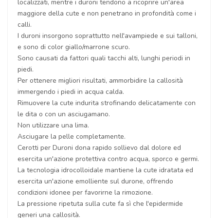
localizzati, mentre i duroni tendono a ricoprire un'area
maggiore della cute e non penetrano in profondità come i
calli.
I duroni insorgono soprattutto nell'avampiede e sui talloni,
e sono di color giallo/marrone scuro.
Sono causati da fattori quali tacchi alti, lunghi periodi in
piedi.
Per ottenere migliori risultati, ammorbidire la callosità
immergendo i piedi in acqua calda.
Rimuovere la cute indurita strofinando delicatamente con
le dita o con un asciugamano.
Non utilizzare una lima.
Asciugare la pelle completamente.
Cerotti per Duroni dona rapido sollievo dal dolore ed
esercita un'azione protettiva contro acqua, sporco e germi.
La tecnologia idrocolloidale mantiene la cute idratata ed
esercita un'azione emolliente sul durone, offrendo
condizioni idonee per favorirne la rimozione.
La pressione ripetuta sulla cute fa sì che l'epidermide
generi una callosità.