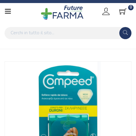
0
Home
Catalogo
/
Salute
Compeed Linea Cura delle Mani e dei Piedi 6 Cerotti Medi per
Duroni
Home
Catalogo
/
Salute
/
Prodotti Sanitari
Compeed Linea Cura delle Mani e dei Piedi 6 Cerotti Medi per
Duroni