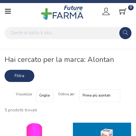
0
Home
Marche parafarmaci
Alontan
Hai cercato per la marca: Alontan
Filtra
risultati
Visualizza:
Ordina per :
5 prodotti trovati