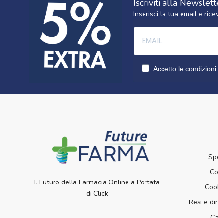
Iscriviti alla Newslett
Inserisci la tua email e ri
Accetto le condizioni 
Sp
Co
Il Futuro della Farmacia Online a Portata
Cook
di Click
Resi e dir
Ca