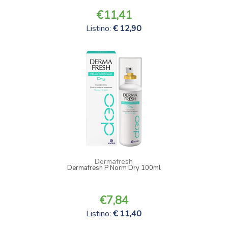
11,41
Listino:
12,90
Dermafresh
Dermafresh P Norm Dry 100ml
7,84
Listino:
11,40