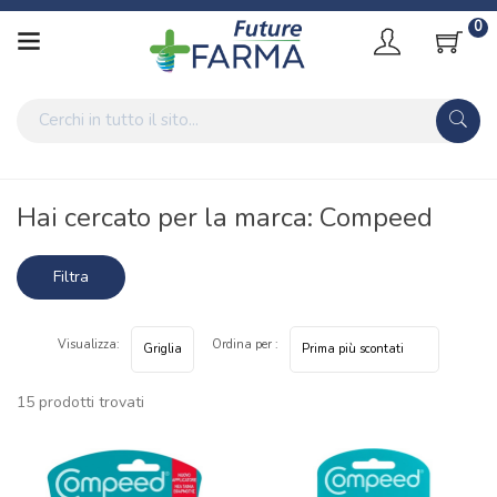
0
Home
Marche parafarmaci
Compeed
Hai cercato per la marca: Compeed
Filtra
risultati
Visualizza:
Ordina per :
15 prodotti trovati