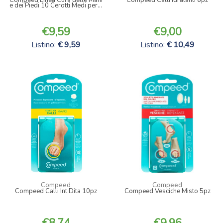
e dei Piedi 10 Cerotti Medi per...
9,59
9,00
Listino:
9,59
Listino:
10,49
Compeed
Compeed
Compeed Calli Int Dita 10pz
Compeed Vesciche Misto 5pz
8,74
9,96