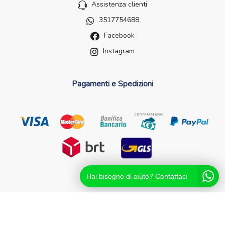
Assistenza clienti
3517754688
Facebook
Instagram
Pagamenti e Spedizioni
Hai bisogno di aiuto? Contattaci
Futurefarma.it ï¿½ un brand di Farmacia dei Passanti - dr.
Catello Sorrentino - Via Passanti Flocco, 100, 80041