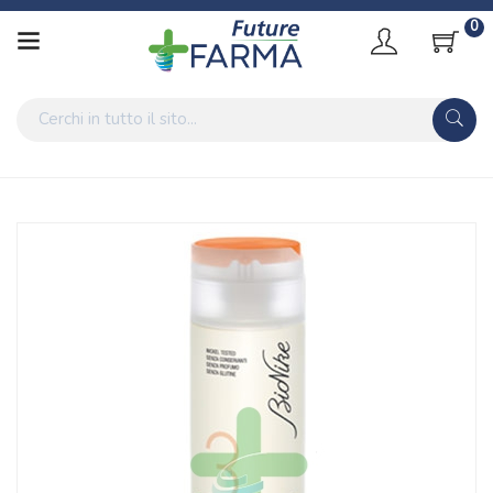
0
Home
Catalogo
/
Cosmesi
BioNike Triderm Linea Detergenza Quotidiana Doccia Shampoo
Corpo e Capelli 200ml
Home
Catalogo
/
Cosmesi
/
Capelli
BioNike Triderm Linea Detergenza Quotidiana Doccia Shampoo
Corpo e Capelli 200ml
Home
Catalogo
/
Cosmesi
/
Capelli
/
Shampoo e Balsamo
BioNike Triderm Linea Detergenza Quotidiana Doccia Shampoo
Corpo e Capelli 200ml