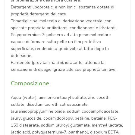
la proliferazione della flora cutanea.
Detergenti lipoproteici e non ionici: sostanze dotate di
proprietà detergenti delicate.
Trimetilglicina: molecola di derivazione vegetale, con
spiccate proprietà antiirritanti, condizionanti e idratanti.
Polyquaternium 7: polimero ad alto peso molecolare
capace di formare sulla pelle un film protettivo
superficiale, rendendola gradevole al tatto dopo la
detersione.
Pantenolo (provitamina B5): idratante, attenua la
sensazione di disagio, grazie alle sue proprietà lenitive.
Composizione
Aqua (water), ammonium lauryl sulfate, zinc coceth
sulfate, disodium laureth sulfosuccinate,
lauramidopropylamine oxide, sodium cocoamphoacetate,
lauryl glucoside, cocamidopropyl betaine, betaine, PEG-
150 distearate, sodium lauroyl glutamate, menthyl lactate,
lactic acid, polyquaternium-7, panthenol, disodium EDTA.