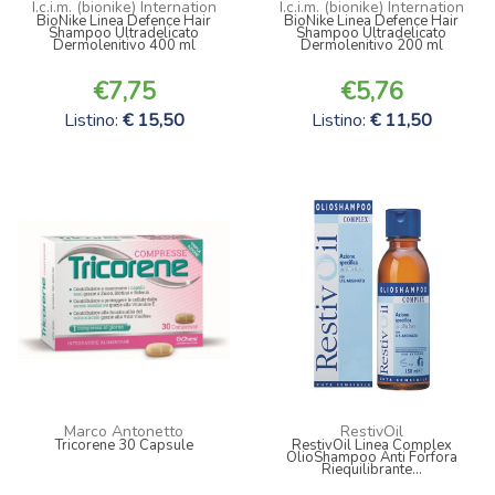
I.c.i.m. (bionike) Internation
I.c.i.m. (bionike) Internation
BioNike Linea Defence Hair
BioNike Linea Defence Hair
Shampoo Ultradelicato
Shampoo Ultradelicato
Dermolenitivo 400 ml
Dermolenitivo 200 ml
7,75
5,76
Listino:
15,50
Listino:
11,50
Marco Antonetto
RestivOil
Tricorene 30 Capsule
RestivOil Linea Complex
OlioShampoo Anti Forfora
Riequilibrante...