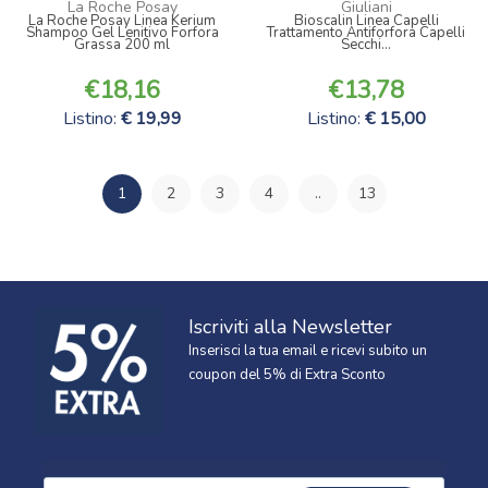
La Roche Posay
Giuliani
La Roche Posay Linea Kerium
Bioscalin Linea Capelli
Shampoo Gel Lenitivo Forfora
Trattamento Antiforfora Capelli
Grassa 200 ml
Secchi...
18,16
13,78
Listino:
19,99
Listino:
15,00
1
2
3
4
..
13
Iscriviti alla Newsletter
Inserisci la tua email e ricevi subito un
coupon del 5% di Extra Sconto