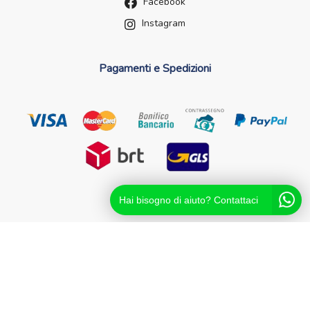
Facebook
Instagram
Pagamenti e Spedizioni
Hai bisogno di aiuto? Contattaci
Futurefarma.it ï¿½ un brand di Farmacia dei Passanti - dr.
Catello Sorrentino - Via Passanti Flocco, 100, 80041
Boscoreale NA - Partita IVA 04631561216 - NA-713881
Powered By
Migliorshop
® 2006 - 2026