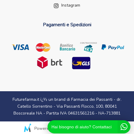
Instagram
Pagamenti e Spedizioni
Futurefarma.it ï¿½ un brand di Farmacia dei Passanti - dr.
Catello Sorrentino - Via Passanti Flocco, 100, 80041
Boscoreale NA - Partita IVA 04631561216 - NA-713881
Hai bisogno di aiuto? Contattaci
Powered By
Migliorshop
® 2006 - 2026