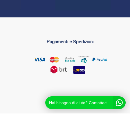
Pagamenti e Spedizioni
Hai bisogno di aiuto? Contattaci
coreale NA - Partita IVA 04631561216 - NA-713881