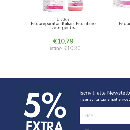
Biodue
Fitopreparatori Italiani Fitointimo
Fitopr
Detergente...
10,79
Listino: €10,90
Iscriviti alla Newslett
Inserisci la tua email e ri