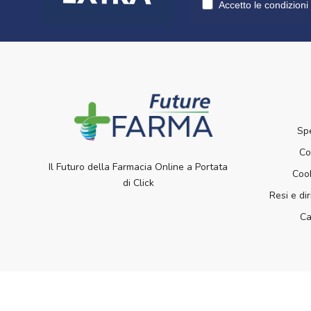
Accetto le condizioni 
Sp
Co
Il Futuro della Farmacia Online a Portata
Cook
di Click
Resi e dir
Ca
Futurefarma.it ï¿½ un brand di Farmacia dei Pas