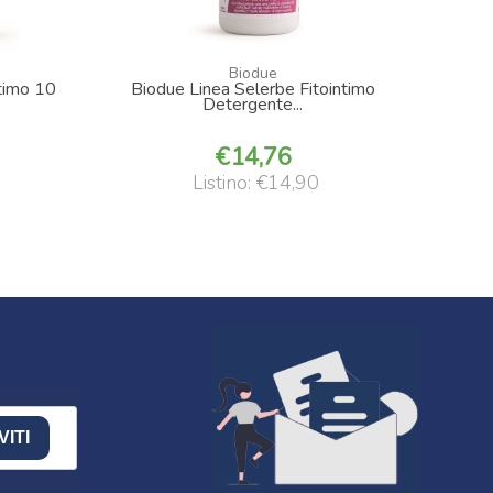
Biodue
ntimo 10
Biodue Linea Selerbe Fitointimo
Detergente...
14,76
Listino: €14,90
VITI