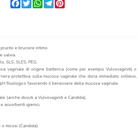
Facebook
Twitter
WhatsApp
Telegram
Pinterest
prurito e bruciore intimo.
e salvia.
lo, SLS, SLES, PEG.
osa vaginale di origine batterica (come per esempio Vulvovaginiti)
rriera protettiva sulla mucosa vaginale che dona immediato sollievo, e
 pH fisiologico favorendo il benessere della mucosa vaginale.
ale (anche dovuti a Vulvovaginiti e Candida),
 e assorbenti igienici,
he o micosi (Candida).