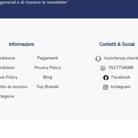
generali e di ricevere le newsletter
Informazioni
Contatti & Social
edizione
Pagamenti
Assistenza clienti
ndizioni
Privacy Policy
3517754688
ie Policy
Blog
Facebook
itto di recesso
Top Brands
Instagram
tegorie
santi - dr. Catello Sorrentino - Via Passanti Flocco, 100, 80041 Bos