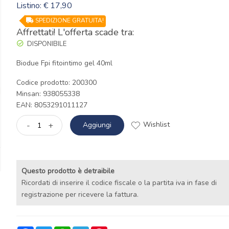
Listino: € 17,90
SPEDIZIONE GRATUITA!
Affrettati! L'offerta scade tra:
DISPONIBILE
Biodue Fpi fitointimo gel 40ml
Codice prodotto: 200300
Minsan:
938055338
EAN: 8053291011127
Wishlist
-
+
Aggiungi
Questo prodotto è detraibile
Ricordati di inserire il codice fiscale o la partita iva in fase di
registrazione per ricevere la fattura.