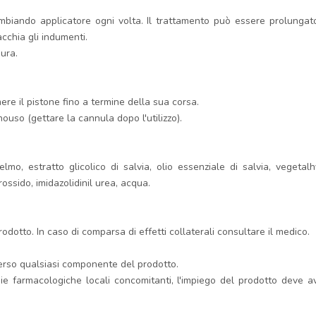
ambiando applicatore ogni volta. Il trattamento può essere prolungato
cchia gli indumenti.
sura.
mere il pistone fino a termine della sua corsa.
ouso (gettare la cannula dopo l'utilizzo).
o, estratto glicolico di salvia, olio essenziale di salvia, vegetalhya
rossido, imidazolidinil urea, acqua.
 prodotto. In caso di comparsa di effetti collaterali consultare il medico.
 verso qualsiasi componente del prodotto.
ie farmacologiche locali concomitanti, l'impiego del prodotto deve av