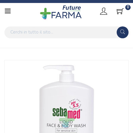
0
Home
Catalogo
/
Cosmesi
/
Corpo
/
Corpo Unisex
Sebapharma Linea Corpo Sebamed Liquido Viso Corpo Sapone
Pelli Sensibili 400 ml
Home
Catalogo
/
Igiene
/
Saponi
Sebapharma Linea Corpo Sebamed Liquido Viso Corpo Sapone
Pelli Sensibili 400 ml