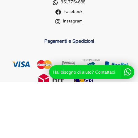
3517754688
Facebook
Instagram
Pagamenti e Spedizioni
Hai bisogno di aiuto? Contattaci
Futurefarma.it ï¿½ un brand di Farmacia dei Passanti - dr.
Catello Sorrentino - Via Passanti Flocco, 100, 80041
Boscoreale NA - Partita IVA 04631561216 - NA-713881