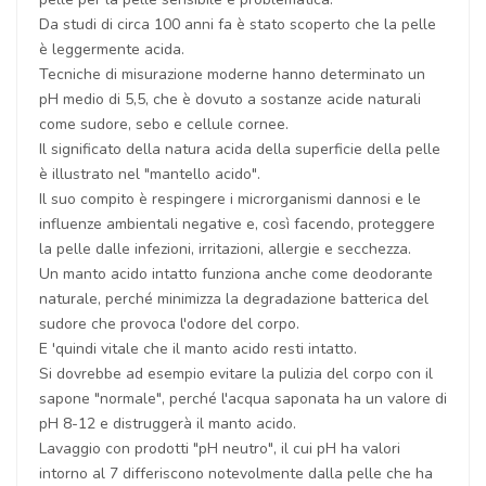
Da studi di circa 100 anni fa è stato scoperto che la pelle
è leggermente acida.
Tecniche di misurazione moderne hanno determinato un
pH medio di 5,5, che è dovuto a sostanze acide naturali
come sudore, sebo e cellule cornee.
Il significato della natura acida della superficie della pelle
è illustrato nel "mantello acido".
Il suo compito è respingere i microrganismi dannosi e le
influenze ambientali negative e, così facendo, proteggere
la pelle dalle infezioni, irritazioni, allergie e secchezza.
Un manto acido intatto funziona anche come deodorante
naturale, perché minimizza la degradazione batterica del
sudore che provoca l'odore del corpo.
E 'quindi vitale che il manto acido resti intatto.
Si dovrebbe ad esempio evitare la pulizia del corpo con il
sapone "normale", perché l'acqua saponata ha un valore di
pH 8-12 e distruggerà il manto acido.
Lavaggio con prodotti "pH neutro", il cui pH ha valori
intorno al 7 differiscono notevolmente dalla pelle che ha