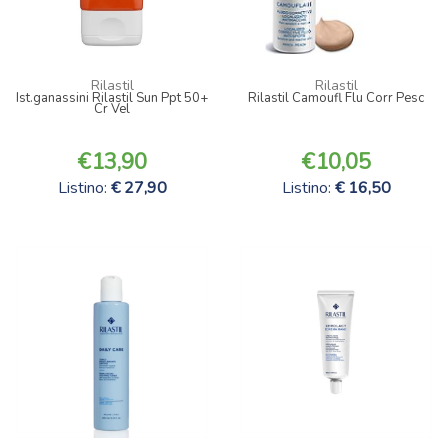
Rilastil
Rilastil
Ist.ganassini Rilastil Sun Ppt 50+
Rilastil Camoufl Flu Corr Pesc
Cr Vel
13,90
10,05
Listino:
27,90
Listino:
16,50