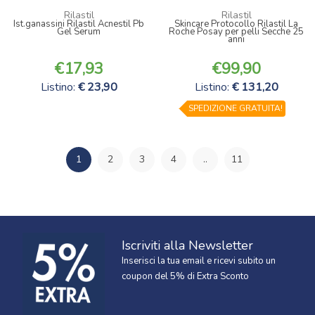
Rilastil
Rilastil
Ist.ganassini Rilastil Acnestil Pb
Skincare Protocollo Rilastil La
Gel Serum
Roche Posay per pelli Secche 25
anni
17,93
99,90
Listino:
23,90
Listino:
131,20
SPEDIZIONE GRATUITA!
1
2
3
4
..
11
Iscriviti alla Newsletter
Inserisci la tua email e ricevi subito un
coupon del 5% di Extra Sconto