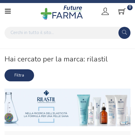
0
Home
Marche parafarmaci
rilastil
Hai cercato per la marca: rilastil
Filtra
risultati