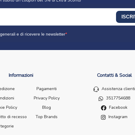
cevi subito un coupon del 5% di Extra Sconto
ISCRI
generali e di ricevere le newsletter
Informazioni
Contatti & Social
edizione
Pagamenti
Assistenza clienti
ndizioni
Privacy Policy
3517754688
ie Policy
Blog
Facebook
itto di recesso
Top Brands
Instagram
tegorie