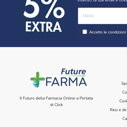
Inserisci la tua email e ri
Accetto le condizioni 
Sp
Co
Il Futuro della Farmacia Online a Portata
Cook
di Click
Resi e dir
Ca