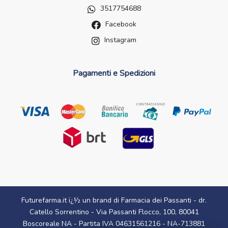
3517754688
Facebook
Instagram
Pagamenti e Spedizioni
Futurefarma.it ï¿½ un brand di Farmacia dei Passanti - dr.
Catello Sorrentino - Via Passanti Flocco, 100, 80041
Boscoreale NA - Partita IVA 04631561216 - NA-713881