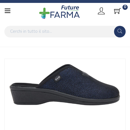
0
Home
Catalogo
/
Elsa Dot Printed El W Navy B40