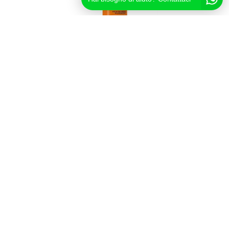
La Roche Posay
La Roche Posay Linea Anthelios SPF50 XL Stick...
11,89
Iscriviti alla Newsletter
Inserisci la tua email e ricevi subito un
coupon del 5% di Extra Sconto