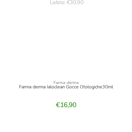
Listino: €30,90
Farma-derma
Farma derma Ialoclean Gocce Otologiche30ml
16,90