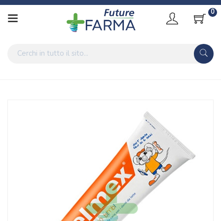
0
Home
Catalogo
/
Igiene
/
Igiene Orale
elmex Linea Igiene Dentale Quotidiana Dentifricio Bimbi
Protezione 0-6 Anni 50ml