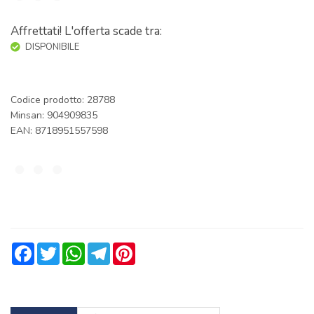
Affrettati! L'offerta scade tra:
DISPONIBILE
Codice prodotto: 28788
Minsan:
904909835
EAN: 8718951557598
Facebook
Twitter
WhatsApp
Telegram
Pinterest