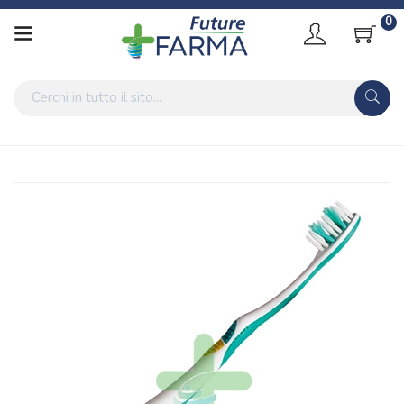
0
Home
Catalogo
/
Igiene
/
Igiene Orale
elmex Linea Igiene Dentale Quotidiana Denti Sensibili Sensitive
Plus Spazzolino