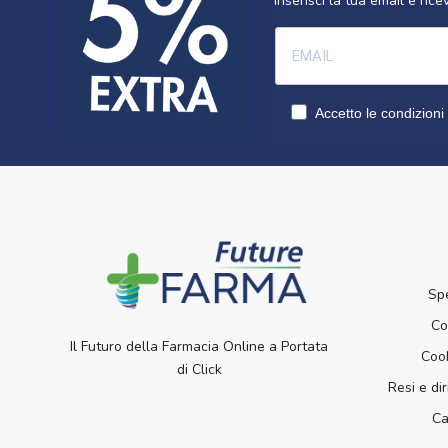
Inserisci la tua email e ri
Accetto le condizioni 
Sp
Co
Il Futuro della Farmacia Online a Portata
Cook
di Click
Resi e dir
Ca