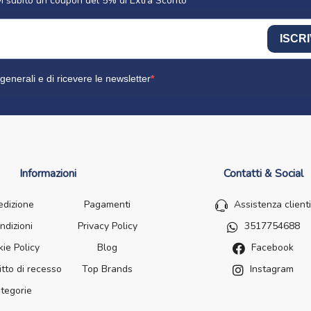
cevi subito un coupon del 5% di Extra Sconto
ISCRI
generali e di ricevere le newsletter
Informazioni
Contatti & Social
edizione
Pagamenti
Assistenza clienti
ndizioni
Privacy Policy
3517754688
ie Policy
Blog
Facebook
itto di recesso
Top Brands
Instagram
tegorie