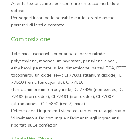
Agente texturizzante: per conferire un tocco morbido e
setoso.
Per soggetti con pelle sensibile e intollerante anche
portatori di lenti a contatto.
Composizione
Talc, mica, isononyl isononanoate, boron nitride,
polyethylene, magnesium myristate, pentylene glycol,
ethylhexyl palmitate, silica, dimethicone, benzyl PCA, PTFE,
tocopherol, tin oxide. (+/- : CI 77891 (titanium dioxide), CI
77510 (ferric ferrocyanide), CI 77510
(ferric ammonium ferrocyanide), CI 77499 (iron oxides), CI
77492 (iron oxides), CI 77491 (iron oxides), CI 77007
(ultramarines), CI 15850 (red 7), mica).
L’elenco degli ingredienti viene costantemente aggiornato.
Vi invitiamo a far comunque riferimento agli ingredienti
riportati sulle confezioni.