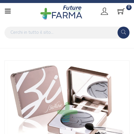
0
Home
Catalogo
/
Cosmesi
/
Trucco
/
Trucco Occhi
/
Trucco palpebre
Bionike Linea Defence Color Occhi Ombretto Compatto Silky
Touch 408 Champagne