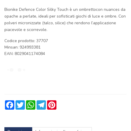
Bionike Defence Color Silky Touch è un ombrettocon nuances da
opache a perlate, ideali per sofisticati giochi di luce e ombre. Con
polveri micronizzate (talco, silice) che rendono l’applicazione
piacevole e scorrevole.
Codice prodotto: 37707
Minsan:
924993381
EAN: 8029041174084
Facebook
Twitter
WhatsApp
Telegram
Pinterest