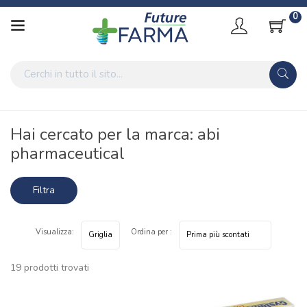
0
Home
Marche parafarmaci
abi pharmaceutical
Hai cercato per la marca: abi
pharmaceutical
Filtra
risultati
Visualizza:
Ordina per :
19 prodotti trovati