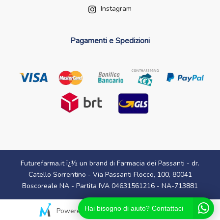
Instagram
Pagamenti e Spedizioni
Futurefarma.it ï¿½ un brand di Farmacia dei Passanti - dr.
Catello Sorrentino - Via Passanti Flocco, 100, 80041
Boscoreale NA - Partita IVA 04631561216 - NA-713881
Hai bisogno di aiuto? Contattaci
Powered By
Migliorshop
® 2006 - 2026