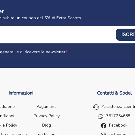
er
cevi subito un coupon del 5% di Extra Sconto
ISCRI
generali e di ricevere le newsletter
Informazioni
Contatti & Social
edizione
Pagamenti
Assistenza clienti
ndizioni
Privacy Policy
3517754688
ie Policy
Blog
Facebook
itto di recesso
Top Brands
Instagram