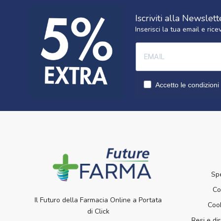
Iscriviti alla Newslett
Inserisci la tua email e ri
Accetto le condizioni 
Sp
Co
Il Futuro della Farmacia Online a Portata
Cook
di Click
Resi e dir