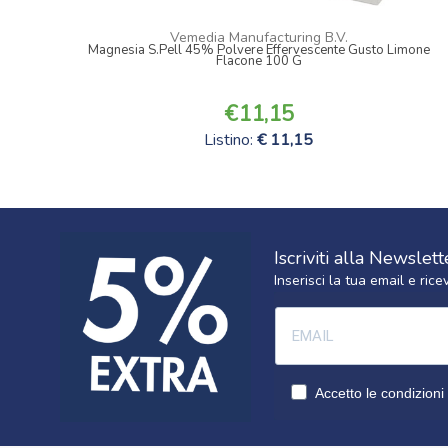
Vemedia Manufacturing B.V.
Magnesia S.Pell 45% Polvere Effervescente Gusto Limone
Flacone 100 G
11,15
Listino:
11,15
Iscriviti alla Newslett
Inserisci la tua email e ri
Accetto le condizioni 