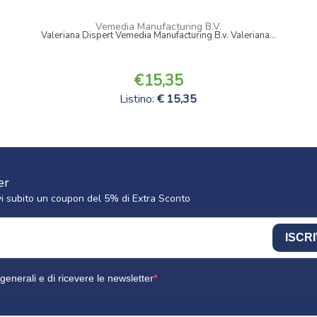
Vemedia Manufacturing B.V.
Valeriana Dispert Vemedia Manufacturing B.v. Valeriana...
15,35
Listino:
15,35
er
cevi subito un coupon del 5% di Extra Sconto
ISCRI
generali e di ricevere le newsletter