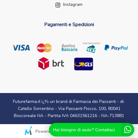
Instagram
Pagamenti e Spedizioni
Futurefarma.it ï¿½ un brand di Farmacia dei Passanti - dr.
Catello Sorrentino - Via Passanti Flocco, 100, 80041
Boscoreale NA - Partita IVA 04631561216 - NA-713881
Hai bisogno di aiuto? Contattaci
Powered By
Migliorshop
® 2006 - 2026