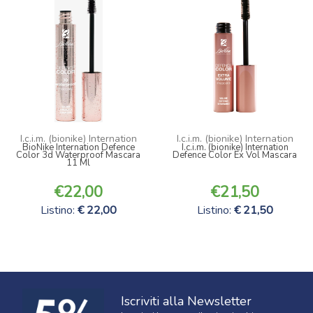
I.c.i.m. (bionike) Internation
I.c.i.m. (bionike) Internation
BioNike Internation Defence
I.c.i.m. (bionike) Internation
Color 3d Waterproof Mascara
Defence Color Ex Vol Mascara
11 Ml
22,00
21,50
Listino:
22,00
Listino:
21,50
Iscriviti alla Newsletter