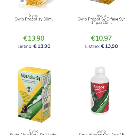
Syrio
Syrio
Syrio Propol sy 30ml
Syrio Propol Sy Difese Syr
14pz210ml
13,90
10,97
Listino:
13,90
Listino:
13,90
Syrio
Syrio
Syrio Aloe Fibra Sy 14stick
Syrio Aloe sy Goji Acai 1lt