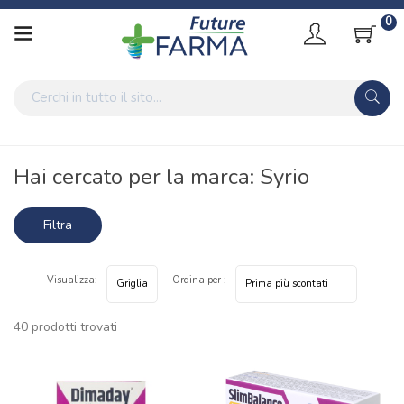
0
Home
Marche parafarmaci
Syrio
Hai cercato per la marca: Syrio
Filtra
risultati
Visualizza:
Ordina per :
40 prodotti trovati