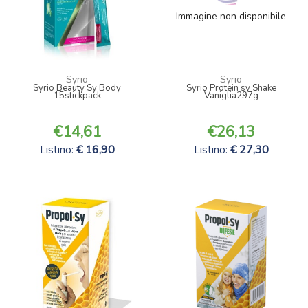
Immagine non disponibile
Syrio
Syrio
Syrio Beauty Sy Body
Syrio Protein sy Shake
15stickpack
Vaniglia297g
14,61
26,13
Listino:
16,90
Listino:
27,30