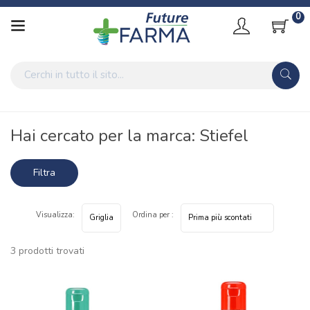
0
Home
Marche parafarmaci
Stiefel
Hai cercato per la marca: Stiefel
Filtra
risultati
Visualizza:
Ordina per :
3 prodotti trovati