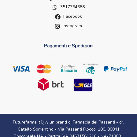
3517754688
Facebook
Instagram
Pagamenti e Spedizioni
Futurefarma.it ï¿½ un brand di Farmacia dei Passanti - dr.
Catello Sorrentino - Via Passanti Flocco, 100, 80041
Boscoreale NA - Partita IVA 04631561216 - NA-713881