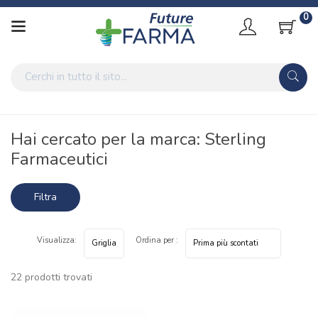
0
Home
Marche parafarmaci
Sterling Farmaceutici
Hai cercato per la marca: Sterling
Farmaceutici
Filtra
risultati
Visualizza:
Ordina per :
22 prodotti trovati