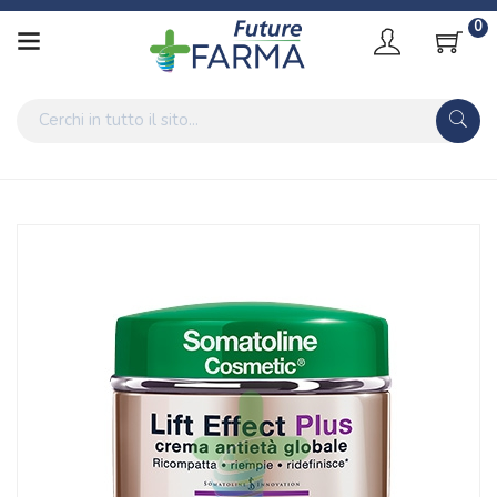
0
Home
Catalogo
/
Cosmesi
Somatoline Cosmetic Linea Lift Effect Plus Anitetà Globale
Giorno Pelli Secche
Home
Catalogo
/
Cosmesi
/
Corpo
Somatoline Cosmetic Linea Lift Effect Plus Anitetà Globale
Giorno Pelli Secche
Home
Catalogo
/
Cosmesi
/
Top Brand Cosmetici
/
Somatoline Skin Expert
Somatoline Cosmetic Linea Lift Effect Plus Anitetà Globale
Giorno Pelli Secche