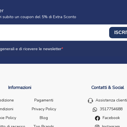
er
cevi subito un coupon del 5% di Extra Sconto
ISCRI
generali e di ricevere le newsletter
Informazioni
Contatti & Social
edizione
Pagamenti
Assistenza clienti
ndizioni
Privacy Policy
3517754688
ie Policy
Blog
Facebook
itto di recesso
Top Brands
Instagram