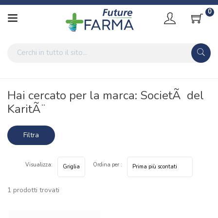
0
Home
Marche parafarmaci
SocietÃ del KaritÃ¨
Hai cercato per la marca: SocietÃ del
KaritÃ¨
Filtra
risultati
Visualizza:
Ordina per :
1 prodotti trovati