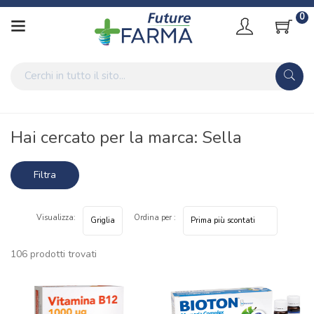
0
Home
Marche parafarmaci
Sella
Hai cercato per la marca: Sella
Filtra
risultati
Visualizza:
Ordina per :
106 prodotti trovati