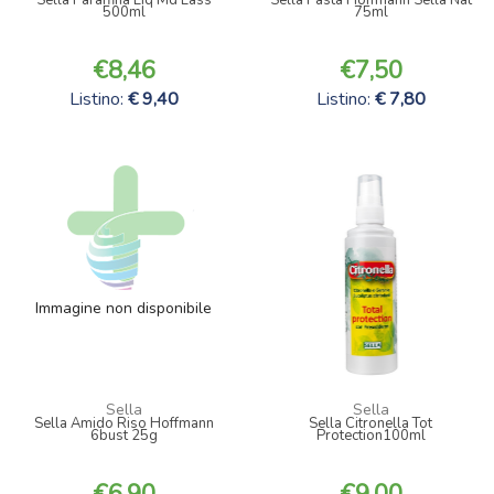
500ml
75ml
8,46
7,50
Listino:
9,40
Listino:
7,80
Immagine non disponibile
Sella
Sella
Sella Amido Riso Hoffmann
Sella Citronella Tot
6bust 25g
Protection100ml
6,90
9,00