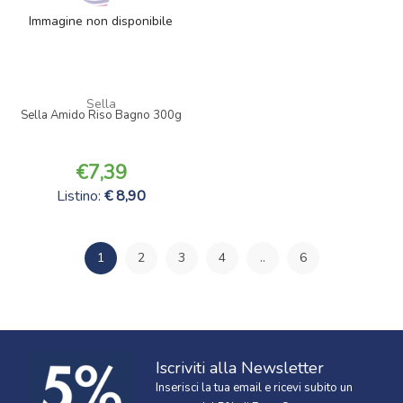
Immagine non disponibile
Sella
Sella Amido Riso Bagno 300g
7,39
Listino:
8,90
1
2
3
4
..
6
Iscriviti alla Newsletter
Inserisci la tua email e ricevi subito un