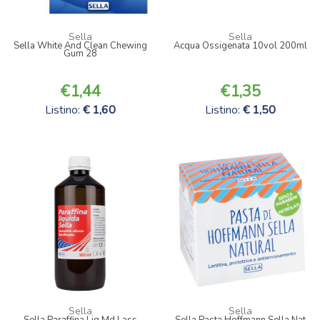
Sella
Sella
Sella White And Clean Chewing
Acqua Ossigenata 10vol 200ml
Gum 28
1,44
1,35
Listino:
1,60
Listino:
1,50
Sella
Sella
Sella Paraffina Liq Md Lass
Sella Pasta Hoffmann Sella Nat