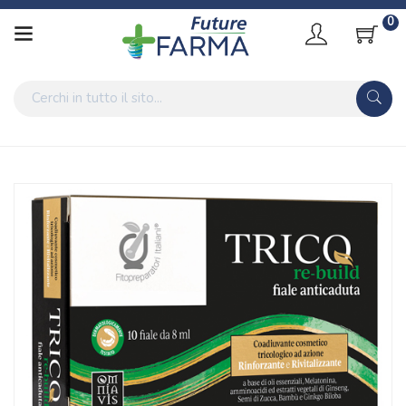
0
Home
Catalogo
/
Cosmesi
Fitopreparatori Italiani Trico Re-build 10 Fiale Da 8 Ml
Home
Catalogo
/
Cosmesi
/
Capelli
Fitopreparatori Italiani Trico Re-build 10 Fiale Da 8 Ml