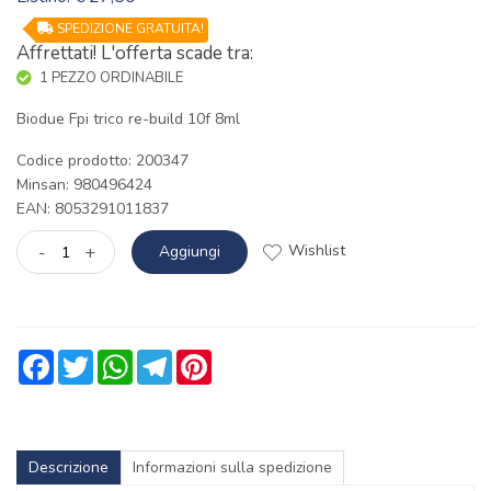
SPEDIZIONE GRATUITA!
Affrettati! L'offerta scade tra:
1 PEZZO ORDINABILE
Biodue Fpi trico re-build 10f 8ml
Codice prodotto: 200347
Minsan:
980496424
EAN: 8053291011837
Wishlist
-
+
Aggiungi
Facebook
Twitter
WhatsApp
Telegram
Pinterest
Descrizione
Informazioni sulla spedizione