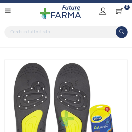
0
Home
Catalogo
/
Salute
Scholl Linea Benessere dei Piedi Gel Activ Work 1 Paio di
Solette Uomo
Home
Catalogo
/
Salute
/
Prodotti Sanitari
Scholl Linea Benessere dei Piedi Gel Activ Work 1 Paio di
Solette Uomo