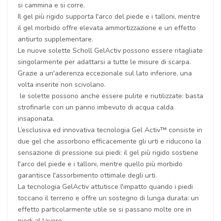
si cammina e si corre.
Il gel più rigido supporta l'arco del piede e i talloni, mentre
il gel morbido offre elevata ammortizzazione e un effetto
antiurto supplementare.
Le nuove solette Scholl GelActiv possono essere ritagliate
singolarmente per adattarsi a tutte le misure di scarpa.
Grazie a un'aderenza eccezionale sul lato inferiore, una
volta inserite non scivolano.
le solette possono anche essere pulite e riutilizzate: basta
strofinarle con un panno imbevuto di acqua calda
insaponata.
L’esclusiva ed innovativa tecnologia Gel Activ™ consiste in
due gel che assorbono efficacemente gli urti e riducono la
sensazione di pressione sui piedi: il gel più rigido sostiene
l'arco del piede e i talloni, mentre quello più morbido
garantisce l'assorbimento ottimale degli urti.
La tecnologia GelActiv attutisce l'impatto quando i piedi
toccano il terreno e offre un sostegno di lunga durata: un
effetto particolarmente utile se si passano molte ore in
piedi al lavoro.