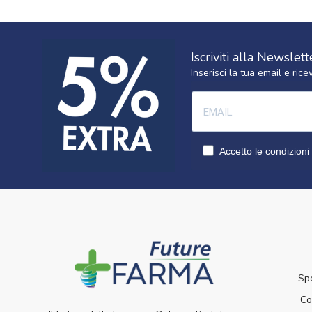
Iscriviti alla Newslett
Inserisci la tua email e ri
Accetto le condizioni 
Sp
Co