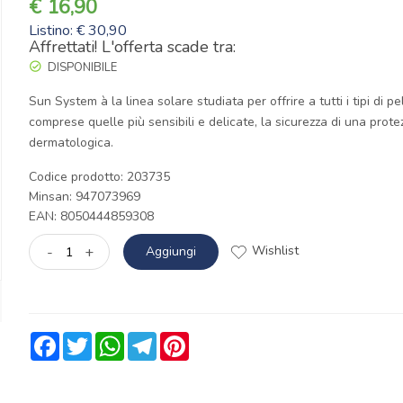
16,90
Listino: € 30,90
Affrettati! L'offerta scade tra:
DISPONIBILE
Sun System à la linea solare studiata per offrire a tutti i tipi di pel
comprese quelle più sensibili e delicate, la sicurezza di una prote
dermatologica.
Codice prodotto: 203735
Minsan:
947073969
EAN: 8050444859308
Wishlist
-
+
Aggiungi
Facebook
Twitter
WhatsApp
Telegram
Pinterest