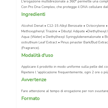
L'erogazione multidirezionale a 360° permette una comple
Con Pro Dna Complex, che protegge il DNA cellulare dal
Ingredienti
Alcohol Denat • C12-15 Alkyl Benzoate • Octocrylene •
Methoxyphenyl Triazine • Dibutyl Adipate •Diethylhexyl
Aqua (Water) • Diethylhexyl Syringylidenemalonate • Bis
ostruthium Leaf Extract • Pinus pinaster Bark/Bud Extra
(Fragrance).
Modalità d'uso
Applicare il prodotto in modo uniforme sulla pelle del co
Ripetere l 'applicazione frequentemente, ogni 2 ore o più
Avvertenze
Fare attenzione al tempo di erogazione per non svuotare
Formato