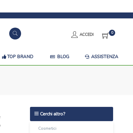
0
ACCEDI
TOP BRAND
BLOG
ASSISTENZA
Cerchi altro?
e
o
Cosmetici