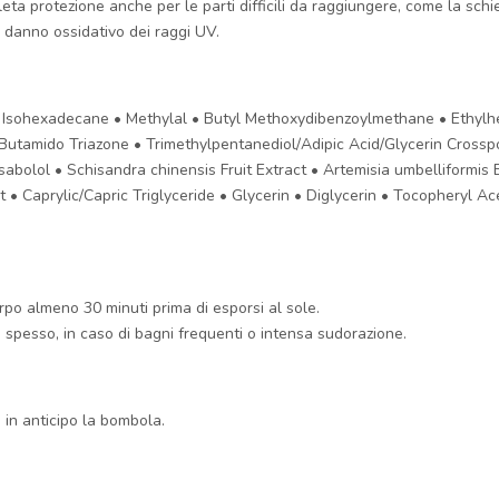
ta protezione anche per le parti difficili da raggiungere, come la schi
 danno ossidativo dei raggi UV.
 Isohexadecane • Methylal • Butyl Methoxydibenzoylmethane • Ethylhe
 Butamido Triazone • Trimethylpentanediol/Adipic Acid/Glycerin Cross
abolol • Schisandra chinensis Fruit Extract • Artemisia umbelliformis 
ct • Caprylic/Capric Triglyceride • Glycerin • Diglycerin • Tocopheryl
rpo almeno 30 minuti prima di esporsi al sole.
 spesso, in caso di bagni frequenti o intensa sudorazione.
 in anticipo la bombola.