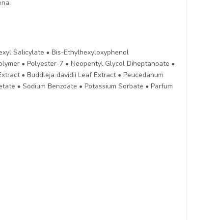
ena.
xyl Salicylate • Bis-Ethylhexyloxyphenol
polymer • Polyester-7 • Neopentyl Glycol Diheptanoate •
Extract • Buddleja davidii Leaf Extract • Peucedanum
 Acetate • Sodium Benzoate • Potassium Sorbate • Parfum