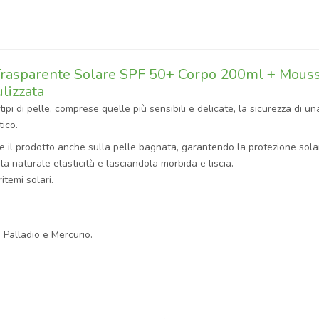
y Trasparente Solare SPF 50+ Corpo 200ml + Mou
lizzata
i tipi di pelle, comprese quelle più sensibili e delicate, la sicurezza di
tico.
e il prodotto anche sulla pelle bagnata, garantendo la protezione solar
 naturale elasticità e lasciandola morbida e liscia.
itemi solari.
 Palladio e Mercurio.