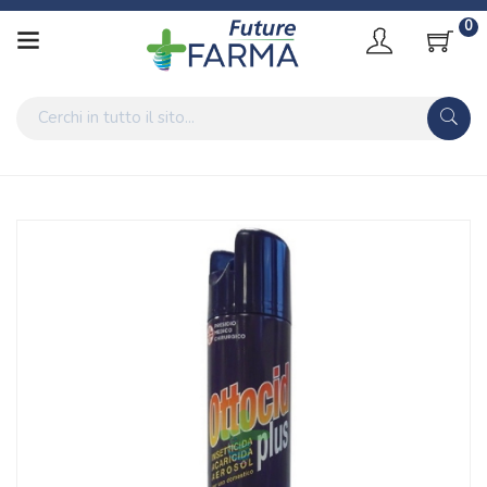
0
Home
Catalogo
/
Accessori Casa
/
Disinfettanti casa
Polifarma Linea Anti-Infestanti Casa Ottocid Plus Insetticida
Anti-Acari 300 ml