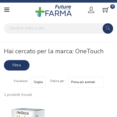
0
Home
Marche parafarmaci
OneTouch
Hai cercato per la marca: OneTouch
Filtra
risultati
Visualizza:
Ordina per :
1 prodotti trovati