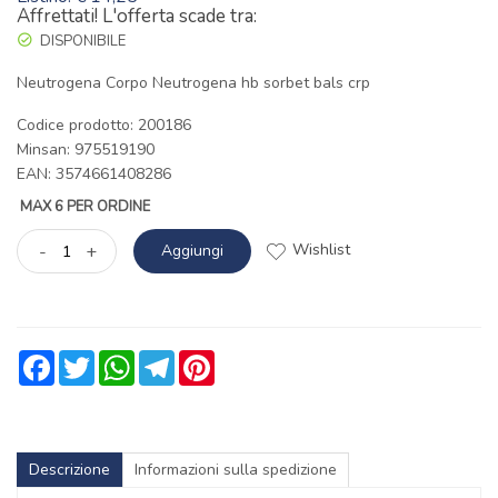
Affrettati! L'offerta scade tra:
DISPONIBILE
Neutrogena Corpo Neutrogena hb sorbet bals crp
Codice prodotto: 200186
Minsan:
975519190
EAN: 3574661408286
MAX 6 PER ORDINE
Wishlist
-
+
Aggiungi
Facebook
Twitter
WhatsApp
Telegram
Pinterest
Descrizione
Informazioni sulla spedizione