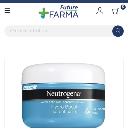
0
Home
Catalogo
/
Cosmesi
Neutrogena Hydro Boost Sorbet Balsamo Corpo 200 Ml