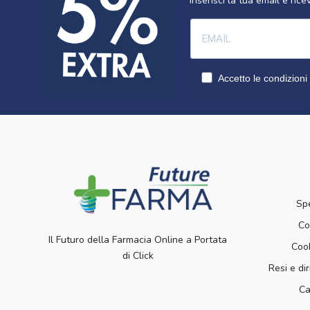
Inserisci la tua email e ri
Accetto le condizioni 
Sp
Co
Il Futuro della Farmacia Online a Portata
Cook
di Click
Resi e dir
Ca