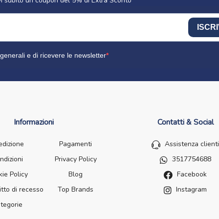
cevi subito un coupon del 5% di Extra Sconto
ISCRI
generali e di ricevere le newsletter
Informazioni
Contatti & Social
edizione
Pagamenti
Assistenza clienti
ndizioni
Privacy Policy
3517754688
ie Policy
Blog
Facebook
itto di recesso
Top Brands
Instagram
tegorie