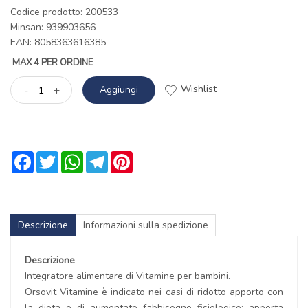
Codice prodotto: 200533
Minsan:
939903656
EAN: 8058363616385
MAX 4 PER ORDINE
Wishlist
-
+
Aggiungi
Facebook
Twitter
WhatsApp
Telegram
Pinterest
Descrizione
Informazioni sulla spedizione
Descrizione
Integratore alimentare di Vitamine per bambini.
Orsovit Vitamine è indicato nei casi di ridotto apporto con
la dieta o di aumentato fabbisogno fisiologico; apporta