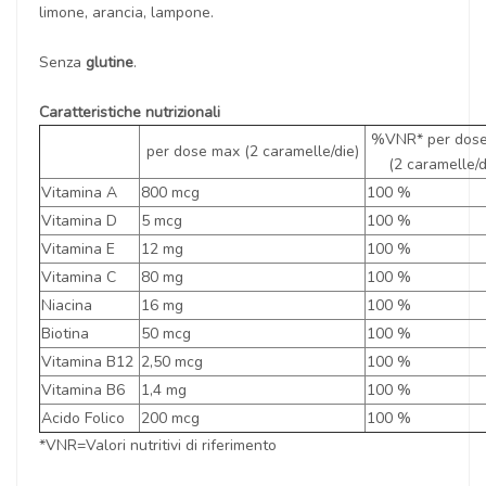
limone, arancia, lampone.
Senza
glutine
.
Caratteristiche nutrizionali
%VNR* per dos
per dose max (2 caramelle/die)
(2 caramelle/d
Vitamina A
800 mcg
100 %
Vitamina D
5 mcg
100 %
Vitamina E
12 mg
100 %
Vitamina C
80 mg
100 %
Niacina
16 mg
100 %
Biotina
50 mcg
100 %
Vitamina B12
2,50 mcg
100 %
Vitamina B6
1,4 mg
100 %
Acido Folico
200 mcg
100 %
*VNR=Valori nutritivi di riferimento