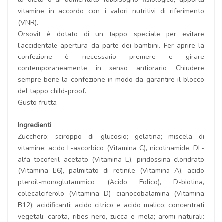
vitamine in accordo con i valori nutritivi di riferimento
(VNR).
Orsovit è dotato di un tappo speciale per evitare
l’accidentale apertura da parte dei bambini. Per aprire la
confezione è necessario premere e girare
contemporaneamente in senso antiorario. Chiudere
sempre bene la confezione in modo da garantire il blocco
del tappo child-proof.
Gusto frutta.
Ingredienti
Zucchero; sciroppo di glucosio; gelatina; miscela di
vitamine: acido L-ascorbico (Vitamina C), nicotinamide, DL-
alfa tocoferil acetato (Vitamina E), piridossina cloridrato
(Vitamina B6), palmitato di retinile (Vitamina A), acido
pteroil-monoglutammico (Acido Folico), D-biotina,
colecalciferolo (Vitamina D), cianocobalamina (Vitamina
B12); acidificanti: acido citrico e acido malico; concentrati
vegetali: carota, ribes nero, zucca e mela; aromi naturali: