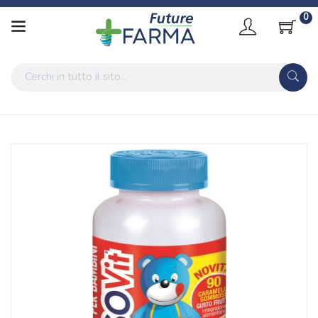
0
Home
Catalogo
/
Integrazione alimentare
/
Integratori
Montefarmaco Otc Orsovit Caramelle Gommose 90 Pezzi
PROMO
Home
Catalogo
/
Mamma e bambino
/
Integrazione bambino
Montefarmaco Otc Orsovit Caramelle Gommose 90 Pezzi
PROMO