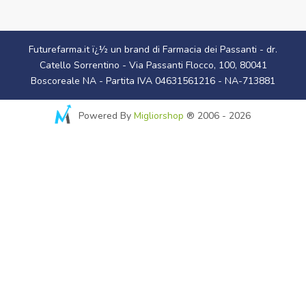
Futurefarma.it ï¿½ un brand di Farmacia dei Passanti - dr.
Catello Sorrentino - Via Passanti Flocco, 100, 80041
Boscoreale NA - Partita IVA 04631561216 - NA-713881
Powered By
Migliorshop
® 2006 - 2026