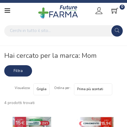
0
Home
Marche parafarmaci
Mom
Hai cercato per la marca: Mom
Filtra
risultati
Visualizza:
Ordina per :
4 prodotti trovati