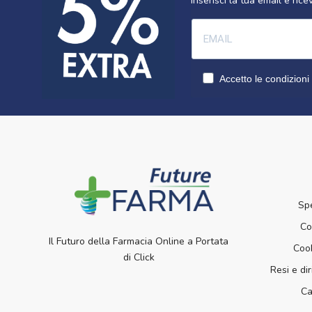
Inserisci la tua email e ri
Accetto le condizioni 
Sp
Co
Il Futuro della Farmacia Online a Portata
Cook
di Click
Resi e dir
Ca