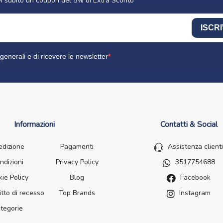
cevi subito un coupon del 5% di Extra Sconto
ISCRI
generali e di ricevere le newsletter
Informazioni
Contatti & Social
edizione
Pagamenti
Assistenza clienti
ndizioni
Privacy Policy
3517754688
ie Policy
Blog
Facebook
itto di recesso
Top Brands
Instagram
tegorie