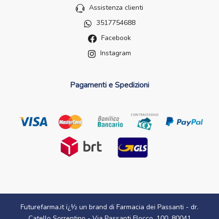
Assistenza clienti
3517754688
Facebook
Instagram
Pagamenti e Spedizioni
Futurefarma.it ï¿½ un brand di Farmacia dei Passanti - dr.
Catello Sorrentino - Via Passanti Flocco, 100, 80041