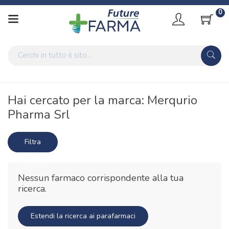
0
Home
Marche parafarmaci
Merqurio Pharma Srl
Hai cercato per la marca: Merqurio
Pharma Srl
Filtra
risultati
Nessun farmaco corrispondente alla tua
ricerca.
Estendi la ricerca ai parafarmaci