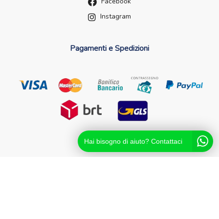
Facebook
Instagram
Pagamenti e Spedizioni
Hai bisogno di aiuto? Contattaci
Futurefarma.it ï¿½ un brand di Farmacia dei Passanti - dr.
Catello Sorrentino - Via Passanti Flocco, 100, 80041
Boscoreale NA - Partita IVA 04631561216 - NA-713881
Powered By
Migliorshop
® 2006 - 2026