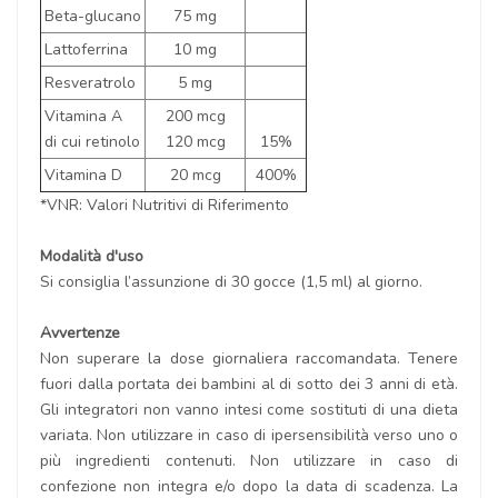
Beta-glucano
75 mg
Lattoferrina
10 mg
Resveratrolo
5 mg
Vitamina A
200 mcg
di cui retinolo
120 mcg
15%
Vitamina D
20 mcg
400%
*VNR: Valori Nutritivi di Riferimento
Modalità d'uso
Si consiglia l’assunzione di 30 gocce (1,5 ml) al giorno.
Avvertenze
Non superare la dose giornaliera raccomandata. Tenere
fuori dalla portata dei bambini al di sotto dei 3 anni di età.
Gli integratori non vanno intesi come sostituti di una dieta
variata. Non utilizzare in caso di ipersensibilità verso uno o
più ingredienti contenuti. Non utilizzare in caso di
confezione non integra e/o dopo la data di scadenza. La