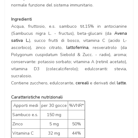
normale funzione del sistema immunitario.
Ingredienti
Acqua, fruttosio, e.s. sambuco tit.15% in antocianine
(Sambucus nigra L. - fructus), beta-glucani (da
Avena
sativa L.
), succo frutti di bosco, vitamina C (acido L-
ascorbico), zinco citrato,
lattoferrina
, resveratrolo (da
Polygonum cuspidatum Siebold & Zucc. - radix), aroma;
conservante: potassio sorbato; vitamina A (retinil acetato),
vitamina D3 (colecalciferolo); edulcoranti: stevia,
sucralosio.
Contiene zucchero, edulcorante,
cereali
e derivati del
latte
.
Caratteristiche nutrizionali
Apporti medi
per 30 gocce
%VNR*
Sambuco e.s.
150 mg
Zinco
5 mg
50%
Vitamina C
32 mg
44%