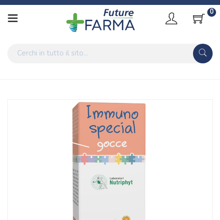
0
Home
Catalogo
/
Laboratori Nutriphyt Immunospecial Gocce 20 Ml