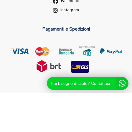
Facebook
Instagram
Pagamenti e Spedizioni
Hai bisogno di aiuto? Contattaci
Futurefarma.it ï¿½ un brand di Farmacia dei Passanti - dr.
Catello Sorrentino - Via Passanti Flocco, 100, 80041
Boscoreale NA - Partita IVA 04631561216 - NA-713881
Powered By
Migliorshop
® 2006 - 2026