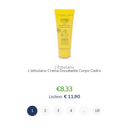
L'Erbolario
L'erbolario Crema Dissetante Corpo Cedro
8,33
Listino:
11,90
1
2
3
4
..
18