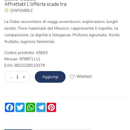
Affrettati! L'offerta scade tra:
DISPONIBILE
Le Dalie raccontano di viaggi avventurosi, esplorazioni, luoghi
esotici. Fiore nazionale del Messico, rappresenta il rispetto, la
compassione, la dignità e l’eleganza. Profumo agrumato, fiorito,
fruttato, legnoso femminile.
Codice prodotto: 45653
Minsan:
978871111
EAN: 8022328110379
Wishlist
-
+
Aggiungi
Facebook
Twitter
WhatsApp
Telegram
Pinterest