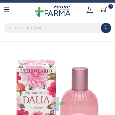
0
Home
Catalogo
/
Cosmesi
L'Erbolario Linea Sfumature Dalia Raffinata ed Elegante
Profumo 50 ml
Home
Catalogo
/
Cosmesi
/
Profumi
L'Erbolario Linea Sfumature Dalia Raffinata ed Elegante
Profumo 50 ml
Home
Catalogo
/
Cosmesi
/
Top Brand Cosmetici
/
L'Erbolario
L'Erbolario Linea Sfumature Dalia Raffinata ed Elegante
Profumo 50 ml