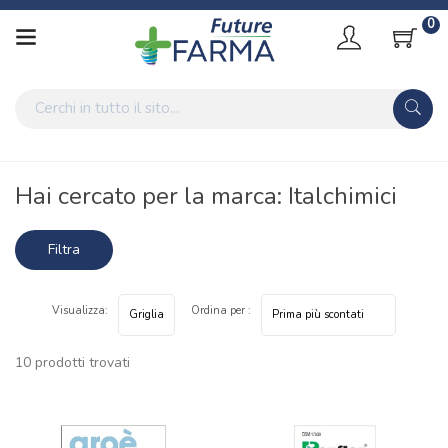
0
Home
Marche parafarmaci
Italchimici
Hai cercato per la marca: Italchimici
Filtra
risultati
Visualizza:
Ordina per :
10 prodotti trovati