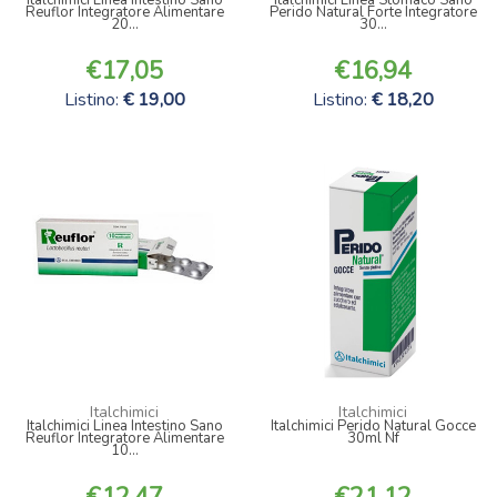
Reuflor Integratore Alimentare
Perido Natural Forte Integratore
20...
30...
17,05
16,94
Listino:
19,00
Listino:
18,20
Italchimici
Italchimici
Italchimici Linea Intestino Sano
Italchimici Perido Natural Gocce
Reuflor Integratore Alimentare
30ml Nf
10...
12,47
21,12