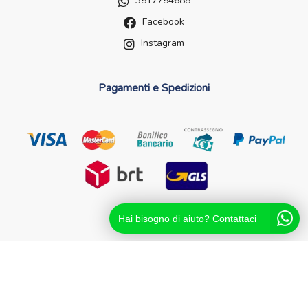
3517754688
Facebook
Instagram
Pagamenti e Spedizioni
Hai bisogno di aiuto? Contattaci
Futurefarma.it ï¿½ un brand di Farmacia dei Passanti - dr.
Catello Sorrentino - Via Passanti Flocco, 100, 80041
Boscoreale NA - Partita IVA 04631561216 - NA-713881