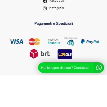
Facebook
Instagram
Pagamenti e Spedizioni
Hai bisogno di aiuto? Contattaci
Futurefarma.it ï¿½ un brand di Farmacia dei Passanti - dr.
Catello Sorrentino - Via Passanti Flocco, 100, 80041
Boscoreale NA - Partita IVA 04631561216 - NA-713881
Powered By
Migliorshop
® 2006 - 2026